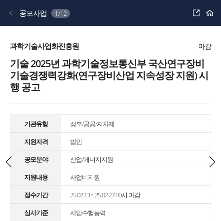
공
공모사업
1/12
유
하
기
과학기술사업화진흥원
마감
기술 2025년 과학기술정보통신부 국산연구장비
기술경쟁력강화(연구장비산업 지속성장 지원) 시
행 공고
기관유형
정부/공공/지차제
지원자격
법인
공모분야
산업/에너지지원
지원내용
사업비지원
접수기간
25.02.13 ~ 25.02.27 00시 마감
심사기준
사업수행능력