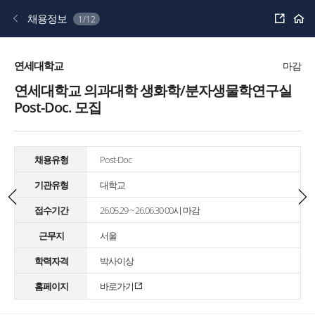
공
채용정보
1/12
유
하
기
연세대학교
마감
연세대학교 의과대학 생화학/분자생물학연구실
Post-Doc. 모집
채용유형
Post-Doc
기관유형
대학교
접수기간
26.05.29 ~ 26.06.30 00시 마감
근무지
서울
학력자격
박사이상
홈페이지
바로가기