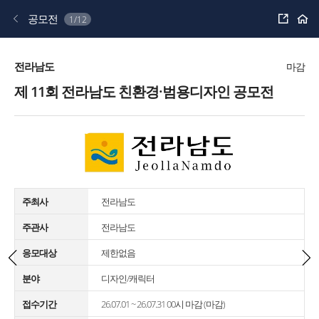
공
공모전
1/12
유
하
기
전라남도
마감
제 11회 전라남도 친환경·범용디자인 공모전
주최사
전라남도
주관사
전라남도
응모대상
제한없음
분야
디자인/캐릭터
접수기간
26.07.01 ~ 26.07.31 00시 마감 (마감)