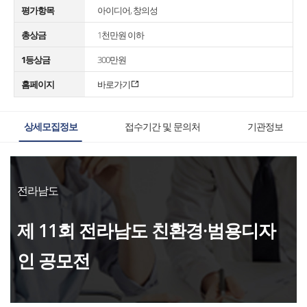
평가항목
아이디어, 창의성
총상금
1천만원 이하
1등상금
300만원
홈페이지
바로가기
상세모집정보
접수기간 및 문의처
기관정보
전라남도
제 11회 전라남도 친환경·범용디자
인 공모전